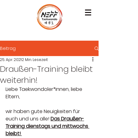
Beitrag
25. Apr. 2021
2 Min. Lesezeit
Draußen-Training bleibt
weiterhin!
Liebe Taekwondoler*innen, liebe 
Eltern,   
wir haben gute Neuigkeiten für 
euch und uns alle! 
Das Draußen-
Training dienstags und mittwochs 
bleibt! 