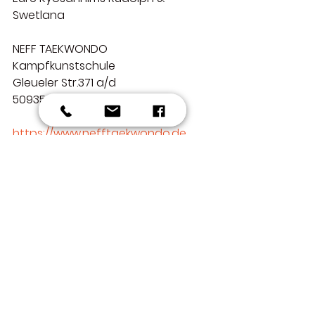
Swetlana
NEFF TAEKWONDO 
Kampfkunstschule
Gleueler Str.371 a/d
50935 Köln
https://www.nefftaekwondo.de
info@nefftaekwondo.de
+49 221 44 700 989
+49 172 922 32 02 (Swetlana mobil)
+49 1573 756 42 42 (Rudolph mobil)