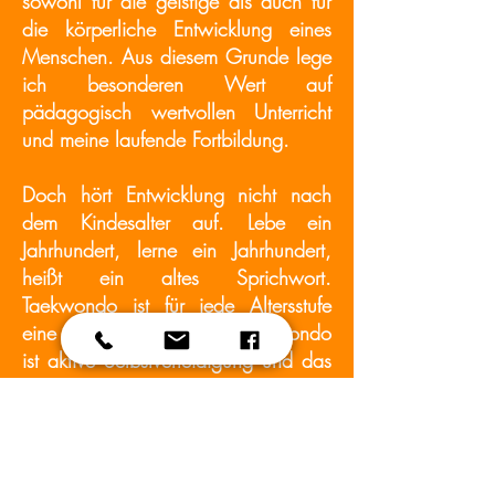
sowohl für die geistige als auch für
die körperliche Entwicklung eines
Menschen. Aus diesem Grunde lege
ich besonderen Wert auf
pädagogisch wertvollen Unterricht
und meine laufende Fortbildung.
Doch hört Entwicklung nicht nach
dem Kindesalter auf. Lebe ein
Jahrhundert, lerne ein Jahrhundert,
heißt ein altes Sprichwort.
Taekwondo ist für jede Altersstufe
eine Bereicherung. Denn Taekwondo
ist aktive Selbstverteidigung und das
erfordert mehr als Schlagen und
Treten. Taekwondo fängt im Kopf an,
mit der richtigen Einstellung, geht
weiter über Sprache und