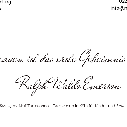
022
ldung
info@n
m
rauen ist das erste Geheimnis
Ralph Waldo Emerson
©2025 by Neff Taekwondo - Taekwondo in Köln für Kinder und Erwa