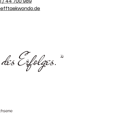
1 / 44 700 989
efftaekwondo.de
 des Erfolges.”
chsene