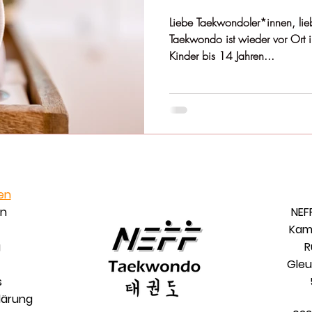
Liebe Taekwondoler*innen, liebe Eltern, gut
Taekwondo ist wieder vor Ort 
Kinder bis 14 Jahren...
en
an
NEF
Kam
g
R
Gleue
s
lärung